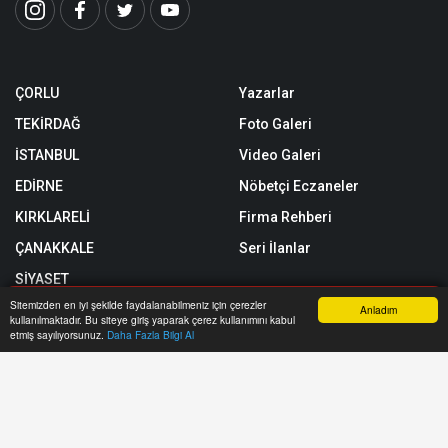
ÇORLU
Yazarlar
TEKİRDAĞ
Foto Galeri
İSTANBUL
Video Galeri
EDİRNE
Nöbetçi Eczaneler
KIRKLARELİ
Firma Rehberi
ÇANAKKALE
Seri İlanlar
SİYASET
Sitemizden en iyi şekilde faydalanabilmeniz için çerezler
SPOR
Anladım
kullanılmaktadır. Bu siteye giriş yaparak çerez kullanımını kabul
Anasayfa
Yazarlar
Haber Ara
İhbar Hattı
Menu
etmiş sayılıyorsunuz.
Daha Fazla Bilgi Al
TEKNOLOJİ
Röportajlar
Künye
Biyografiler
Gizlilik Politikası