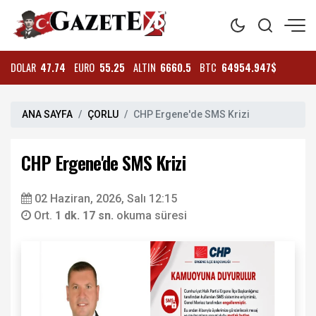
DOLAR
47.74
EURO
55.25
ALTIN
6660.5
BTC
64954.947$
ANA SAYFA
ÇORLU
CHP Ergene'de SMS Krizi
CHP Ergene'de SMS Krizi
02 Haziran, 2026, Salı 12:15
Ort.
1 dk. 17 sn.
okuma süresi