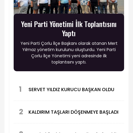
Yeni Parti Yönetimi İlk Toplantısını
Yaptı
Yeni Parti Çorlu İlçe Başkanı olarak atanan Mert
Yılmaz yönetim kurulunu oluşturdu. Yeni Parti
Çorlu İlçe Yönetimi yeni adresinde ilk
toplantısını yaptı.
1
SERVET YILDIZ KURUCU BAŞKAN OLDU
2
KALDIRIM TAŞLARI DÖŞENMEYE BAŞLADI