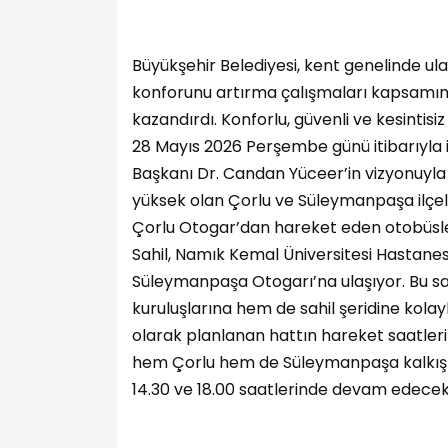
Büyükşehir Belediyesi, kent genelinde u
konforunu artırma çalışmaları kapsamın
kazandırdı. Konforlu, güvenli ve kesintisi
28 Mayıs 2026 Perşembe günü itibarıyla i
Başkanı Dr. Candan Yüceer’in vizyonuyla 
yüksek olan Çorlu ve Süleymanpaşa ilçeler
Çorlu Otogar’dan hareket eden otobüsler
Sahil, Namık Kemal Üniversitesi Hastanes
Süleymanpaşa Otogarı’na ulaşıyor. Bu s
kuruluşlarına hem de sahil şeridine kolayl
olarak planlanan hattın hareket saatleri ik
hem Çorlu hem de Süleymanpaşa kalkış no
14.30 ve 18.00 saatlerinde devam edecek