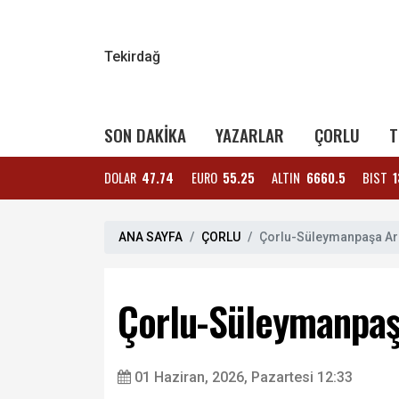
Tekirdağ
SON DAKİKA
YAZARLAR
ÇORLU
T
DOLAR
47.74
EURO
55.25
ALTIN
6660.5
BIST
1
ANA SAYFA
ÇORLU
Çorlu-Süleymanpaşa Ara
Çorlu-Süleymanpaşa
01 Haziran, 2026, Pazartesi 12:33