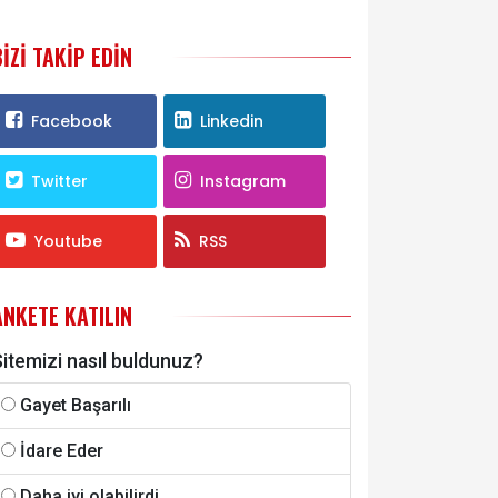
BIZI TAKIP EDIN
Facebook
Linkedin
Twitter
Instagram
Youtube
RSS
ANKETE KATILIN
itemizi nasıl buldunuz?
Gayet Başarılı
İdare Eder
Daha iyi olabilirdi