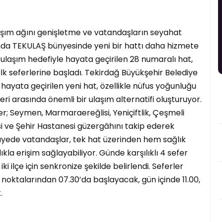
laşım ağını genişletme ve vatandaşların seyahat
da TEKULAŞ bünyesinde yeni bir hattı daha hizmete
z ulaşım hedefiyle hayata geçirilen 28 numaralı hat,
lk seferlerine başladı. Tekirdağ Büyükşehir Belediye
hayata geçirilen yeni hat, özellikle nüfus yoğunluğu
i arasında önemli bir ulaşım alternatifi oluşturuyor.
; Seymen, Marmaraereğlisi, Yeniçiftlik, Çeşmeli
i ve Şehir Hastanesi güzergâhını takip ederek
ayede vatandaşlar, tek hat üzerinden hem sağlık
ıkla erişim sağlayabiliyor. Günde karşılıklı 4 sefer
i ilçe için senkronize şekilde belirlendi. Seferler
ktalarından 07.30’da başlayacak, gün içinde 11.00,
.