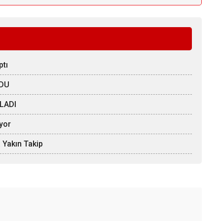
ptı
LDU
LADI
iyor
 Yakın Takip