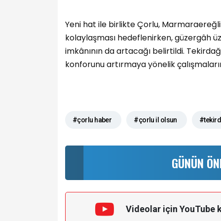
Yeni hat ile birlikte Çorlu, Marmaraereğ
kolaylaşması hedeflenirken, güzergâh üz
imkânının da artacağı belirtildi. Tekirda
konforunu artırmaya yönelik çalışmaları
#çorlu haber
#çorlu il olsun
#tekir
GÜNÜN ÖN
Videolar için YouTube 