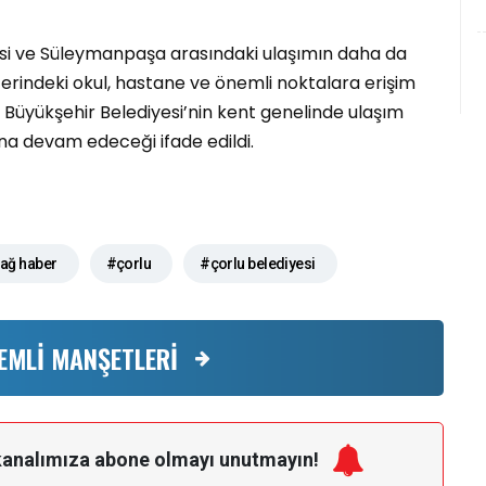
lisi ve Süleymanpaşa arasındaki ulaşımın daha da
erindeki okul, hastane ve önemli noktalara erişim
ğ Büyükşehir Belediyesi’nin kent genelinde ulaşım
na devam edeceği ifade edildi.
dağ haber
#çorlu
#çorlu belediyesi
EMLİ MANŞETLERİ
kanalımıza
abone olmayı unutmayın!