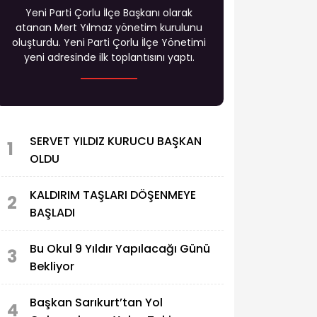
Yeni Parti Çorlu İlçe Başkanı olarak
atanan Mert Yılmaz yönetim kurulunu
oluşturdu. Yeni Parti Çorlu İlçe Yönetimi
yeni adresinde ilk toplantısını yaptı.
SERVET YILDIZ KURUCU BAŞKAN
1
OLDU
KALDIRIM TAŞLARI DÖŞENMEYE
2
BAŞLADI
Bu Okul 9 Yıldır Yapılacağı Günü
3
Bekliyor
Başkan Sarıkurt’tan Yol
4