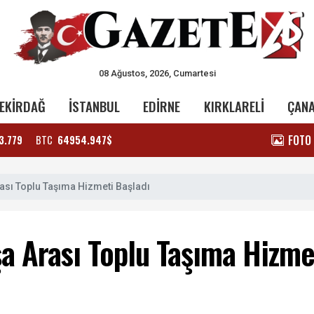
08 Ağustos, 2026, Cumartesi
EKİRDAĞ
İSTANBUL
EDİRNE
KIRKLARELİ
ÇAN
FOTO
3.779
BTC
64954.947$
sı Toplu Taşıma Hizmeti Başladı
 Arası Toplu Taşıma Hizme