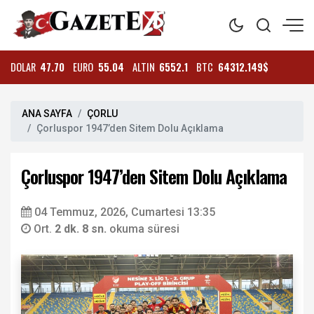
DOLAR
47.70
EURO
55.04
ALTIN
6552.1
BTC
64312.149$
ANA SAYFA
ÇORLU
Çorluspor 1947’den Sitem Dolu Açıklama
Çorluspor 1947’den Sitem Dolu Açıklama
04 Temmuz, 2026, Cumartesi 13:35
Ort.
2 dk. 8 sn.
okuma süresi