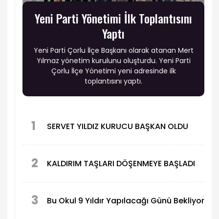
Yeni Parti Yönetimi İlk Toplantısını
Yaptı
Yeni Parti Çorlu İlçe Başkanı olarak atanan Mert
Yılmaz yönetim kurulunu oluşturdu. Yeni Parti
Çorlu İlçe Yönetimi yeni adresinde ilk
toplantısını yaptı.
1
SERVET YILDIZ KURUCU BAŞKAN OLDU
2
KALDIRIM TAŞLARI DÖŞENMEYE BAŞLADI
3
Bu Okul 9 Yıldır Yapılacağı Günü Bekliyor