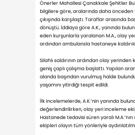
Önerler Mahallesi Çanakkale Şehitler Bu
bilgilere göre, aralarında daha önceden h
çıkışında karşılaştı. Taraflar arasında 
dönüştü. İddiaya göre A.K., yanında bulu
eden kurşunlarla yaralanan M.A., olay yer
ardından ambulansla hastaneye kaldırılar
Silahlı saldırının ardından olay yerinden 
geniş çaplı çalışma başlattı. Yapılan ara
alanda başından vurulmuş halde bulundu. 
yaşamını yitirdiği tespit edildi.
İlk incelemelerde, A.K.’nin yanında bulu
değerlendirilirken, olay yeri inceleme ek
Hastanede tedavisi süren yaralı M.A.’nın s
ekipleri olayın tüm yönleriyle aydınlatılm