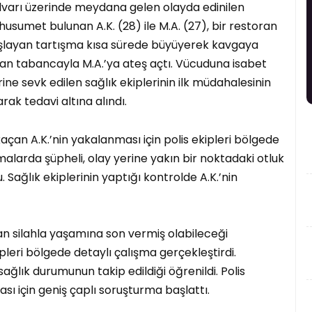
lvarı üzerinde meydana gelen olayda edinilen
usumet bulunan A.K. (28) ile M.A. (27), bir restoran
başlayan tartışma kısa sürede büyüyerek kavgaya
nan tabancayla M.A.’ya ateş açtı. Vücuduna isabet
ine sevk edilen sağlık ekiplerinin ilk müdahalesinin
ak tedavi altına alındı.
kaçan A.K.’nin yakalanması için polis ekipleri bölgede
malarda şüpheli, olay yerine yakın bir noktadaki otluk
Sağlık ekiplerinin yaptığı kontrolde A.K.’nin
nan silahla yaşamına son vermiş olabileceği
ipleri bölgede detaylı çalışma gerçekleştirdi.
ağlık durumunun takip edildiği öğrenildi. Polis
ası için geniş çaplı soruşturma başlattı.