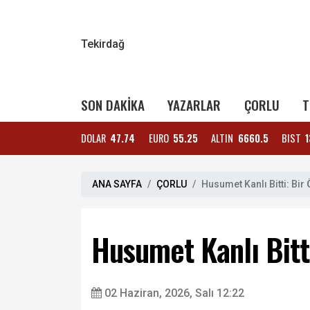
Tekirdağ
SON DAKİKA
YAZARLAR
ÇORLU
T
DOLAR
47.74
EURO
55.25
ALTIN
6660.5
BIST
1
ANA SAYFA
ÇORLU
Husumet Kanlı Bitti: Bir Ö
Husumet Kanlı Bitti:
02 Haziran, 2026, Salı 12:22