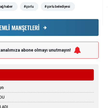
dağ haber
#çorlu
#çorlu belediyesi
EMLİ MANŞETLERİ
kanalımıza
abone olmayı unutmayın!
ptı
LDU
LADI