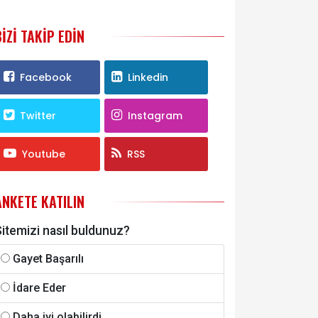
BIZI TAKIP EDIN
Facebook
Linkedin
Twitter
Instagram
Youtube
RSS
ANKETE KATILIN
itemizi nasıl buldunuz?
Gayet Başarılı
İdare Eder
Daha iyi olabilirdi