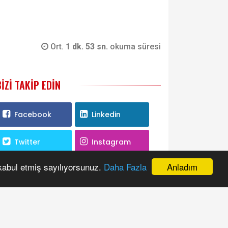
Ort.
1 dk. 53 sn.
okuma süresi
BIZI TAKIP EDIN
Facebook
Linkedin
Twitter
Instagram
Anladım
 kabul etmiş sayılıyorsunuz.
Daha Fazla
Youtube
RSS
ANKETE KATILIN
itemizi nasıl buldunuz?