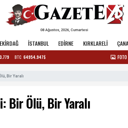
08 Ağustos, 2026, Cumartesi
EKİRDAĞ
İSTANBUL
EDİRNE
KIRKLARELİ
ÇAN
FOTO
3.779
BTC
64954.947$
lü, Bir Yaralı
 Bir Ölü, Bir Yaralı