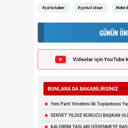
#çorlu haber
#çorlu il olsun
#tekir
GÜNÜN ÖN
Videolar için YouTube 
BUNLARA DA BAKABİLİRSİNİZ
Yeni Parti Yönetimi İlk Toplantısını Ya
SERVET YILDIZ KURUCU BAŞKAN O
KALDIRIM TAŞLARI DÖŞENMEYE BAŞ