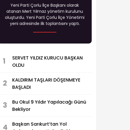
Yeni Parti Çorlu İlçe Başkanı olarak
atanan Mert Yılmaz yönetim kurulunu
oluşturdu. Yeni Parti Çorlu İlçe Yönetimi
yeni adresinde ilk toplantısını yaptı.
SERVET YILDIZ KURUCU BAŞKAN
1
OLDU
KALDIRIM TAŞLARI DÖŞENMEYE
2
BAŞLADI
Bu Okul 9 Yıldır Yapılacağı Günü
3
Bekliyor
Başkan Sarıkurt’tan Yol
4