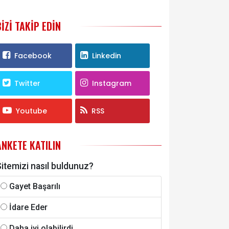
BIZI TAKIP EDIN
Facebook
Linkedin
Twitter
Instagram
Youtube
RSS
ANKETE KATILIN
itemizi nasıl buldunuz?
Gayet Başarılı
İdare Eder
Daha iyi olabilirdi