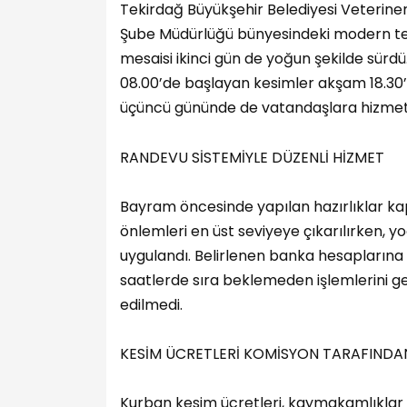
Tekirdağ Büyükşehir Belediyesi Veteriner
Şube Müdürlüğü bünyesindeki modern tes
mesaisi ikinci gün de yoğun şekilde sür
08.00’de başlayan kesimler akşam 18.30’
üçüncü gününde de vatandaşlara hizmet
RANDEVU SİSTEMİYLE DÜZENLİ HİZMET
Bayram öncesinde yapılan hazırlıklar k
önlemleri en üst seviyeye çıkarılırken
uygulandı. Belirlenen banka hesaplarına ü
saatlerde sıra beklemeden işlemlerini g
edilmedi.
KESİM ÜCRETLERİ KOMİSYON TARAFINDAN
Kurban kesim ücretleri, kaymakamlıklar