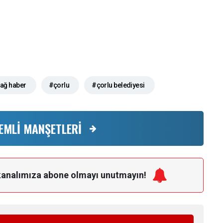
dağ haber
#çorlu
#çorlu belediyesi
EMLİ MANŞETLERİ
kanalımıza
abone olmayı unutmayın!