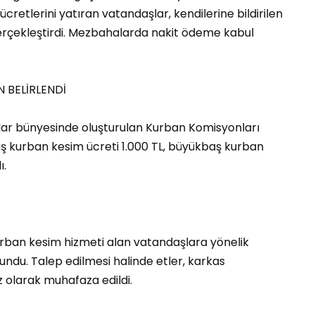
cretlerini yatıran vatandaşlar, kendilerine bildirilen
erçekleştirdi. Mezbahalarda nakit ödeme kabul
 BELİRLENDİ
lar bünyesinde oluşturulan Kurban Komisyonları
aş kurban kesim ücreti 1.000 TL, büyükbaş kurban
ı.
urban kesim hizmeti alan vatandaşlara yönelik
ndu. Talep edilmesi halinde etler, karkas
z olarak muhafaza edildi.