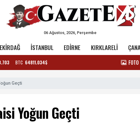
06 Ağustos, 2026, Perşembe
EKİRDAĞ
İSTANBUL
EDİRNE
KIRKLARELİ
ÇAN
FOTO
3.703
BTC
64811.034$
oğun Geçti
isi Yoğun Geçti