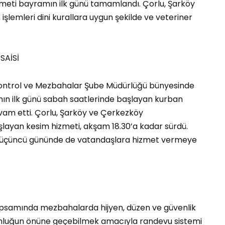
meti bayramın ilk günü tamamlandı. Çorlu, Şarköy
lemleri dini kurallara uygun şekilde ve veteriner
SAİSİ
a Kontrol ve Mezbahalar Şube Müdürlüğü bünyesinde
ın ilk günü sabah saatlerinde başlayan kurban
evam etti. Çorlu, Şarköy ve Çerkezköy
şlayan kesim hizmeti, akşam 18.30’a kadar sürdü.
ın üçüncü gününde de vatandaşlara hizmet vermeye
apsamında mezbahalarda hijyen, düzen ve güvenlik
ğunluğun önüne geçebilmek amacıyla randevu sistemi