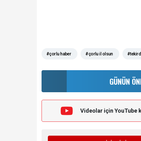
#çorlu haber
#çorlu il olsun
#tekir
GÜNÜN ÖN
Videolar için YouTube 