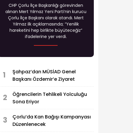
CHP Çorlu İlçe Başkanlığı görevinden
alınan Mert Yılmaz Yeni Parti’nin kurucu
Çorlu İlçe Başkanı olarak atandı. Mert
Yılmaz ilk açıklamasında; “Yenilik
hareketini hep birlikte büyüteceğiz”
ifadelerine yer verdi.
Şahpaz’dan MÜSİAD Genel
1
Başkanı Özdemir’e Ziyaret
Öğrencilerin Tehlikeli Yolculuğu
2
Sona Eriyor
Çorlu’da Kan Bağışı Kampanyası
3
Düzenlenecek