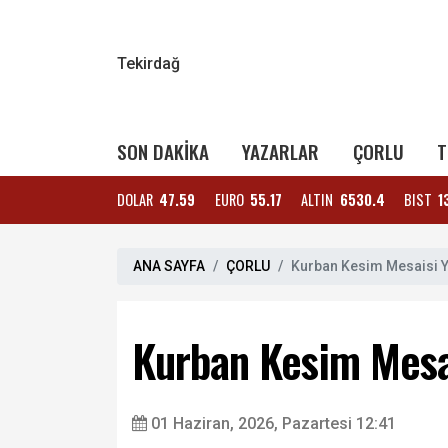
Tekirdağ
SON DAKİKA
YAZARLAR
ÇORLU
T
DOLAR
47.59
EURO
55.17
ALTIN
6530.4
BIST
1
ANA SAYFA
ÇORLU
Kurban Kesim Mesaisi Y
Kurban Kesim Mesa
01 Haziran, 2026, Pazartesi 12:41