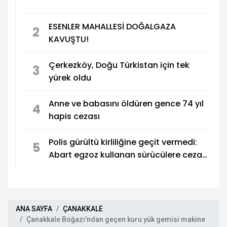
ESENLER MAHALLESİ DOĞALGAZA
2
KAVUŞTU!
Çerkezköy, Doğu Türkistan için tek
3
yürek oldu
Anne ve babasını öldüren gence 74 yıl
4
hapis cezası
Polis gürültü kirliliğine geçit vermedi:
5
Abart egzoz kullanan sürücülere ceza
yağdı
ANA SAYFA
ÇANAKKALE
Çanakkale Boğazı’ndan geçen kuru yük gemisi makine