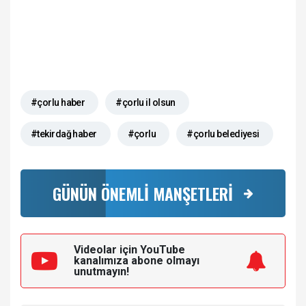
#çorlu haber
#çorlu il olsun
#tekirdağ haber
#çorlu
#çorlu belediyesi
GÜNÜN ÖNEMLİ MANŞETLERİ
Videolar için YouTube
kanalımıza
abone olmayı
unutmayın!