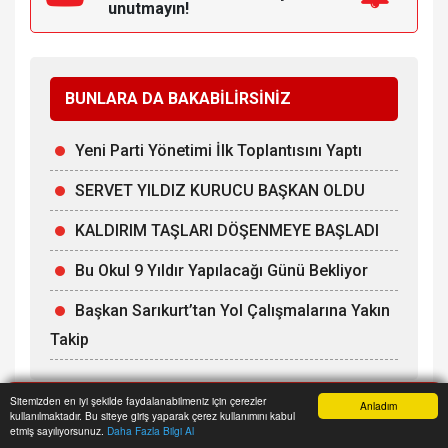
unutmayın!
BUNLARA DA BAKABİLİRSİNİZ
Yeni Parti Yönetimi İlk Toplantısını Yaptı
SERVET YILDIZ KURUCU BAŞKAN OLDU
KALDIRIM TAŞLARI DÖŞENMEYE BAŞLADI
Bu Okul 9 Yıldır Yapılacağı Günü Bekliyor
Başkan Sarıkurt’tan Yol Çalışmalarına Yakın
Takip
Sitemizden en iyi şekilde faydalanabilmeniz için çerezler
Anladım
kullanılmaktadır. Bu siteye giriş yaparak çerez kullanımını kabul
Anasayfa
Yazarlar
Haber Ara
İhbar Hattı
Menu
etmiş sayılıyorsunuz.
Daha Fazla Bilgi Al
Admin