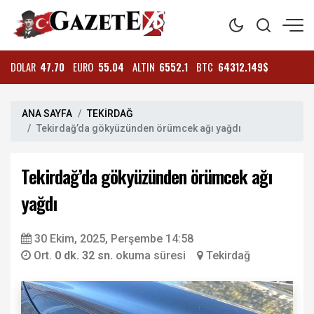
DOLAR
47.70
EURO
55.04
ALTIN
6552.1
BTC
64312.149$
ANA SAYFA
TEKİRDAĞ
Tekirdağ’da gökyüzünden örümcek ağı yağdı
Tekirdağ’da gökyüzünden örümcek ağı
yağdı
30 Ekim, 2025, Perşembe 14:58
Ort.
0 dk. 32 sn.
okuma süresi
Tekirdağ