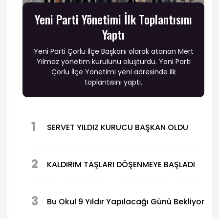
Yeni Parti Yönetimi İlk Toplantısını
Yaptı
Yeni Parti Çorlu İlçe Başkanı olarak atanan Mert
Yılmaz yönetim kurulunu oluşturdu. Yeni Parti
Çorlu İlçe Yönetimi yeni adresinde ilk
toplantısını yaptı.
1
SERVET YILDIZ KURUCU BAŞKAN OLDU
2
KALDIRIM TAŞLARI DÖŞENMEYE BAŞLADI
3
Bu Okul 9 Yıldır Yapılacağı Günü Bekliyor