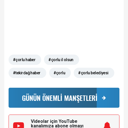
#çorlu haber
#çorlu il olsun
#tekirdağ haber
#çorlu
#çorlu belediyesi
GÜNÜN ÖNEMLİ MANŞETLERİ
Videolar için YouTube
kanalımıza
abone olmayı