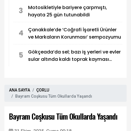
Motosikletiyle bariyere çarpmıştı,
3
hayata 25 gün tutunabildi
Çanakkale’de ‘Coğrafi İşaretli Ürünler
4
ve Markaların Korunması’ sempozyumu
Gökçeada’da sel; bazı iş yerleri ve evler
5
sular altında kaldı toprak kayması
yolları kapattı
ANA SAYFA
ÇORLU
Bayram Coşkusu Tüm Okullarda Yaşandı
Bayram Coşkusu Tüm Okullarda Yaşandı