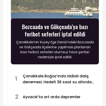
Bozcaada ve Gökçeada’ya bazı
feribot seferleri iptal edildi
Çanakkale’nin Kuzey Ege Denizi’ndeki Bozcaada
ve Gökçeada ilçelerine yapılması planlanan
bazı feribot seferleri olumsuz hava şartları
nedeniyle iptal edildi.
Çanakkale Boğaz’ında iddialı dalış
1
denemesi; Hedefi 36 saat su altında
kalmak
2
Ayvacık’ta art arda depremler