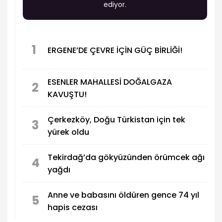
ediyor.
1
ERGENE’DE ÇEVRE İÇİN GÜÇ BİRLİĞİ!
ESENLER MAHALLESİ DOĞALGAZA
2
KAVUŞTU!
Çerkezköy, Doğu Türkistan için tek
3
yürek oldu
Tekirdağ’da gökyüzünden örümcek ağı
4
yağdı
Anne ve babasını öldüren gence 74 yıl
5
hapis cezası