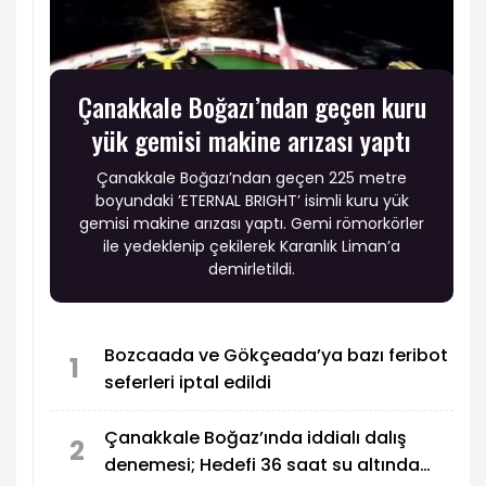
Çanakkale Boğazı’ndan geçen kuru
yük gemisi makine arızası yaptı
Çanakkale Boğazı’ndan geçen 225 metre
boyundaki ’ETERNAL BRIGHT’ isimli kuru yük
gemisi makine arızası yaptı. Gemi römorkörler
ile yedeklenip çekilerek Karanlık Liman’a
demirletildi.
Bozcaada ve Gökçeada’ya bazı feribot
1
seferleri iptal edildi
Çanakkale Boğaz’ında iddialı dalış
2
denemesi; Hedefi 36 saat su altında