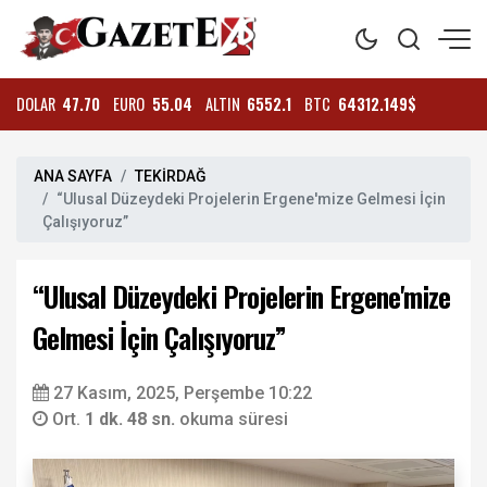
DOLAR
47.70
EURO
55.04
ALTIN
6552.1
BTC
64312.149$
ANA SAYFA
TEKİRDAĞ
“Ulusal Düzeydeki Projelerin Ergene'mize Gelmesi İçin
Çalışıyoruz”
“Ulusal Düzeydeki Projelerin Ergene'mize
Gelmesi İçin Çalışıyoruz”
27 Kasım, 2025, Perşembe 10:22
Ort.
1 dk. 48 sn.
okuma süresi