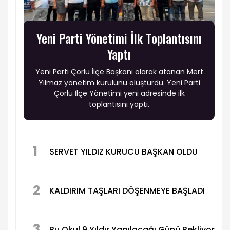
Yeni Parti Yönetimi İlk Toplantısını
Yaptı
Yeni Parti Çorlu İlçe Başkanı olarak atanan Mert
Yılmaz yönetim kurulunu oluşturdu. Yeni Parti
Çorlu İlçe Yönetimi yeni adresinde ilk
toplantısını yaptı.
1
SERVET YILDIZ KURUCU BAŞKAN OLDU
2
KALDIRIM TAŞLARI DÖŞENMEYE BAŞLADI
3
Bu Okul 9 Yıldır Yapılacağı Günü Bekliyor