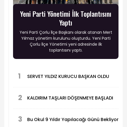
Yeni Parti Yönetimi İlk Toplantısını
Yaptı
Yeni Parti Çorlu İlçe Başkanı olarak atanan Mert
Yılmaz yönetim kurulunu oluşturdu. Yeni Parti
Çorlu İlçe Yönetimi yeni adresinde ilk
toplantısını yaptı.
1
SERVET YILDIZ KURUCU BAŞKAN OLDU
2
KALDIRIM TAŞLARI DÖŞENMEYE BAŞLADI
3
Bu Okul 9 Yıldır Yapılacağı Günü Bekliyor