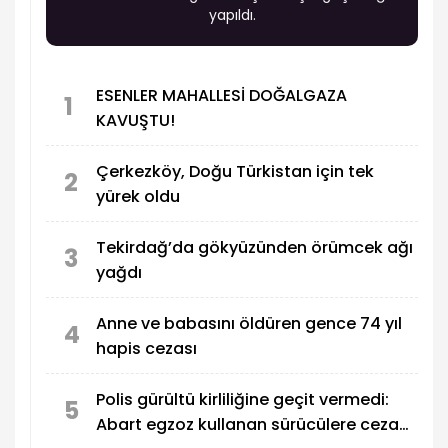
yapıldı.
ESENLER MAHALLESİ DOĞALGAZA
1
KAVUŞTU!
Çerkezköy, Doğu Türkistan için tek
2
yürek oldu
Tekirdağ’da gökyüzünden örümcek ağı
3
yağdı
Anne ve babasını öldüren gence 74 yıl
4
hapis cezası
Polis gürültü kirliliğine geçit vermedi:
5
Abart egzoz kullanan sürücülere ceza