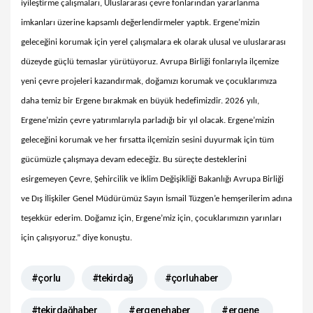
iyileştirme çalışmaları, Uluslararası çevre fonlarından yararlanma
imkanları üzerine kapsamlı değerlendirmeler yaptık. Ergene’mizin
geleceğini korumak için yerel çalışmalara ek olarak ulusal ve uluslararası
düzeyde güçlü temaslar yürütüyoruz. Avrupa Birliği fonlarıyla ilçemize
yeni çevre projeleri kazandırmak, doğamızı korumak ve çocuklarımıza
daha temiz bir Ergene bırakmak en büyük hedefimizdir. 2026 yılı,
Ergene’mizin çevre yatırımlarıyla parladığı bir yıl olacak. Ergene’mizin
geleceğini korumak ve her fırsatta ilçemizin sesini duyurmak için tüm
gücümüzle çalışmaya devam edeceğiz. Bu süreçte desteklerini
esirgemeyen Çevre, Şehircilik ve İklim Değişikliği Bakanlığı Avrupa Birliği
ve Dış İlişkiler Genel Müdürümüz Sayın İsmail Tüzgen’e hemşerilerim adına
teşekkür ederim. Doğamız için, Ergene’miz için, çocuklarımızın yarınları
için çalışıyoruz.” diye konuştu.
#çorlu
#tekirdağ
#çorluhaber
#tekirdağhaber
#ergenehaber
#ergene