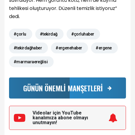
savruluyor. Hem görüntü kötü, hem de kayma
tehlikesi oluşturuyor. Düzenli temizlik istiyoruz”
dedi.
#çorlu
#tekirdağ
#çorluhaber
#tekirdağhaber
#ergenehaber
#ergene
#marmaraereğlisi
GÜNÜN ÖNEMLİ MANŞETLERİ
Videolar için YouTube
kanalımıza
abone olmayı
unutmayın!