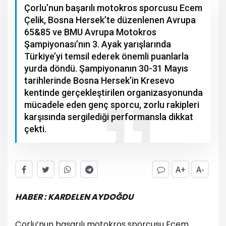
Çorlu’nun başarılı motokros sporcusu Ecem
Çelik, Bosna Hersek’te düzenlenen Avrupa
65&85 ve BMU Avrupa Motokros
Şampiyonası’nın 3. Ayak yarışlarında
Türkiye’yi temsil ederek önemli puanlarla
yurda döndü. Şampiyonanın 30-31 Mayıs
tarihlerinde Bosna Hersek’in Kresevo
kentinde gerçekleştirilen organizasyonunda
mücadele eden genç sporcu, zorlu rakipleri
karşısında sergilediği performansla dikkat
çekti.
A+
A-
HABER : KARDELEN AYDOĞDU
Çorlu’nun başarılı motokros sporcusu Ecem