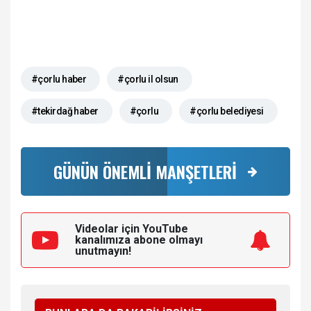
#çorlu haber
#çorlu il olsun
#tekirdağ haber
#çorlu
#çorlu belediyesi
GÜNÜN ÖNEMLİ MANŞETLERİ
Videolar için YouTube
kanalımıza
abone olmayı
unutmayın!