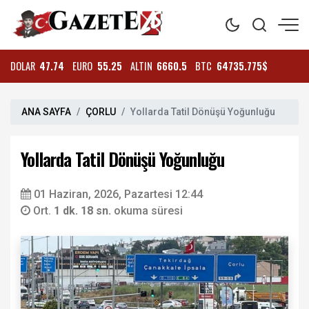
DOLAR
47.74
EURO
55.25
ALTIN
6660.5
BTC
64735.775$
ANA SAYFA
ÇORLU
Yollarda Tatil Dönüşü Yoğunluğu
Yollarda Tatil Dönüşü Yoğunluğu
01 Haziran, 2026, Pazartesi 12:44
Ort.
1 dk. 18 sn.
okuma süresi