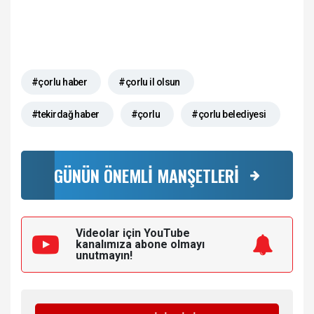
#çorlu haber
#çorlu il olsun
#tekirdağ haber
#çorlu
#çorlu belediyesi
GÜNÜN ÖNEMLİ MANŞETLERİ
Videolar için YouTube
kanalımıza
abone olmayı
unutmayın!