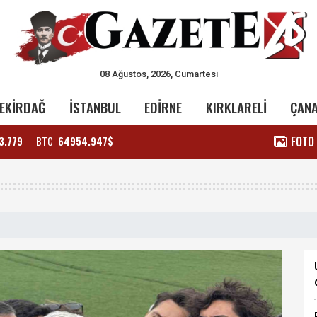
08 Ağustos, 2026, Cumartesi
EKİRDAĞ
İSTANBUL
EDİRNE
KIRKLARELİ
ÇAN
FOTO
3.779
BTC
64954.947$