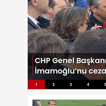
an
CHP Genel Başkanı
İmamoğlu’nu cezae
k
1
2
3
4