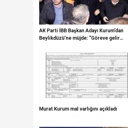
AK Parti İBB Başkan Adayı Kurum’dan
Beylikdüzü’ne müjde: “Göreve gelir
gelmez önce balık halimizin otopark
sorununu çözeceğiz”
Murat Kurum mal varlığını açıkladı