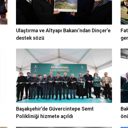
Ulaştırma ve Altyapı Bakanı’ndan Dinçer’e
Fat
destek sözü
gen
Başakşehir’de Güvercintepe Semt
Bak
Polikliniği hizmete açıldı
önü
hed