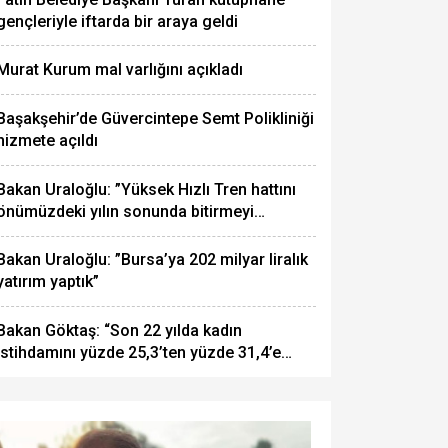
gençleriyle iftarda bir araya geldi
Murat Kurum mal varlığını açıkladı
Başakşehir’de Güvercintepe Semt Polikliniği
hizmete açıldı
Bakan Uraloğlu: ”Yüksek Hızlı Tren hattını
önümüzdeki yılın sonunda bitirmeyi
hedefliyoruz”
HP’nin Cumhurbaşkanlığı a
Bakan Uraloğlu: ”Bursa’ya 202 milyar liralık
yatırım yaptık”
eçiminde oy kullanma işlem
Bakan Göktaş: “Son 22 yılda kadın
istihdamını yüzde 25,3’ten yüzde 31,4’e
çıkardık”