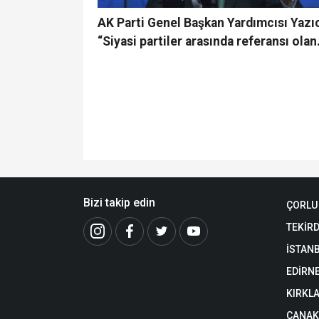
AK Parti Genel Başkan Yardımcısı Yazıc
“Siyasi partiler arasında referansı olan
tek parti AK Parti’dir”
Bizi takip edin
ÇORLU
TEKİR
İSTAN
EDİRN
KIRKLA
ÇANAK