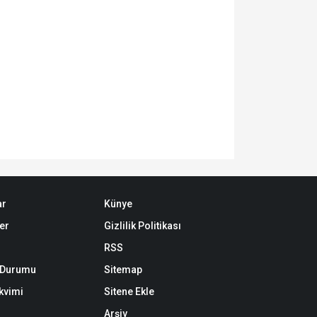
ar
Künye
er
Gizlilik Politikası
RSS
k Durumu
Sitemap
akvimi
Sitene Ekle
Arşiv