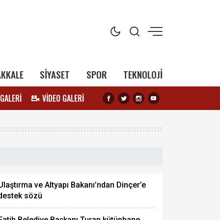
AKKALE
SİYASET
SPOR
TEKNOLOJİ
 GALERİ
VİDEO GALERİ
Ulaştırma ve Altyapı Bakanı’ndan Dinçer’e
destek sözü
Fatih Belediye Başkanı Turan kütüphane