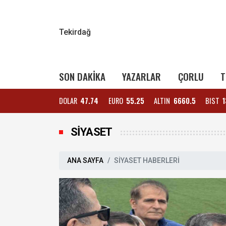
Tekirdağ
SON DAKİKA
YAZARLAR
ÇORLU
T
DOLAR
47.74
EURO
55.25
ALTIN
6660.5
BIST
1
SİYASET
ANA SAYFA
SİYASET HABERLERİ