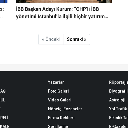
ı:
İBB Başkan Adayı Kurum: “CHP’li İBB
yönetimi İstanbul’la ilgili hiçbir yatırım
yapmadı”
« Önceki
Sonraki »
Yazarlar
Röportajl
DAĞ
Foto Galeri
Biyografil
BUL
Video Galeri
Astroloji
E
Nöbetçi Eczaneler
Yol Trafi
RELİ
Firma Rehberi
Etkinlik T
KALE
Seri İlanlar
E-Gazete