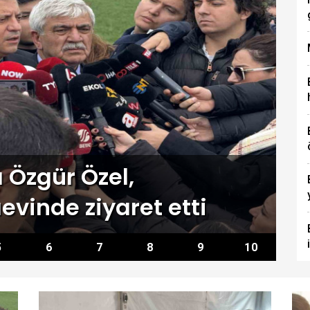
 Özgür Özel,
C
vinde ziyaret etti
s
5
6
7
8
9
10