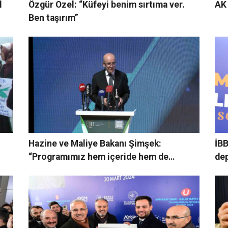
l
Özgür Ozel: “Küfeyi benim sırtıma ver.
AK 
Ben taşırım”
Hazine ve Maliye Bakanı Şimşek:
İBB
“Programımız hem içeride hem de
dep
dışarıda daha çok rağbet kazanacak”
zo