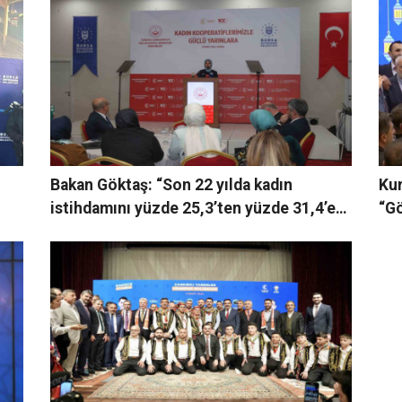
Bakan Göktaş: “Son 22 yılda kadın
Ku
istihdamını yüzde 25,3’ten yüzde 31,4’e
“Gö
çıkardık”
içe
öd