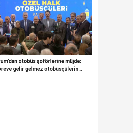
rum’dan otobüs şoförlerine müjde:
reve gelir gelmez otobüsçülerin
ride kalan ücretlerini zamlı bir şekilde
eyeceğiz”