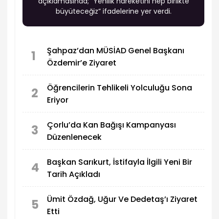
açıklamasında; “Yenilik hareketini hep birlikte
büyüteceğiz” ifadelerine yer verdi.
Şahpaz’dan MÜSİAD Genel Başkanı
1
Özdemir’e Ziyaret
Öğrencilerin Tehlikeli Yolculuğu Sona
2
Eriyor
Çorlu’da Kan Bağışı Kampanyası
3
Düzenlenecek
Başkan Sarıkurt, İstifayla İlgili Yeni Bir
4
Tarih Açıkladı
Ümit Özdağ, Uğur Ve Dedetaş’ı Ziyaret
5
Etti