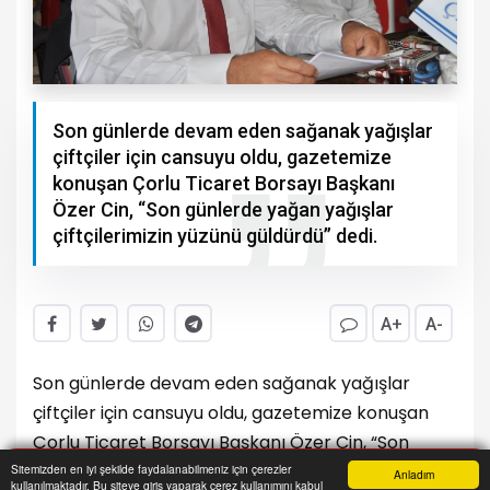
Son günlerde devam eden sağanak yağışlar
çiftçiler için cansuyu oldu, gazetemize
konuşan Çorlu Ticaret Borsayı Başkanı
Özer Cin, “Son günlerde yağan yağışlar
çiftçilerimizin yüzünü güldürdü” dedi.
A+
A-
Son günlerde devam eden sağanak yağışlar
çiftçiler için cansuyu oldu, gazetemize konuşan
Çorlu Ticaret Borsayı Başkanı Özer Cin, “Son
günlerde yağan yağışlar çiftçilerimizin yüzünü
Sitemizden en iyi şekilde faydalanabilmeniz için çerezler
Anladım
kullanılmaktadır. Bu siteye giriş yaparak çerez kullanımını kabul