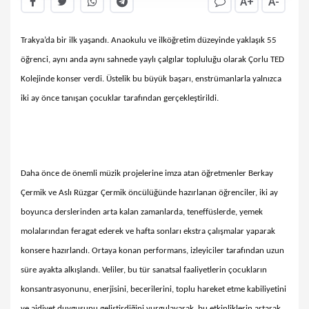
A+
A-
Trakya’da bir ilk yaşandı. Anaokulu ve ilköğretim düzeyinde yaklaşık 55
öğrenci, aynı anda aynı sahnede yaylı çalgılar topluluğu olarak Çorlu TED
Kolejinde konser verdi. Üstelik bu büyük başarı, enstrümanlarla yalnızca
iki ay önce tanışan çocuklar tarafından gerçekleştirildi.
Daha önce de önemli müzik projelerine imza atan öğretmenler Berkay
Çermik ve Aslı Rüzgar Çermik öncülüğünde hazırlanan öğrenciler, iki ay
boyunca derslerinden arta kalan zamanlarda, teneffüslerde, yemek
molalarından feragat ederek ve hafta sonları ekstra çalışmalar yaparak
konsere hazırlandı. Ortaya konan performans, izleyiciler tarafından uzun
süre ayakta alkışlandı. Veliler, bu tür sanatsal faaliyetlerin çocukların
konsantrasyonunu, enerjisini, becerilerini, toplu hareket etme kabiliyetini
ve aidiyet duygusunu geliştirdiğini vurgulayarak, bu etkinliklerin artarak