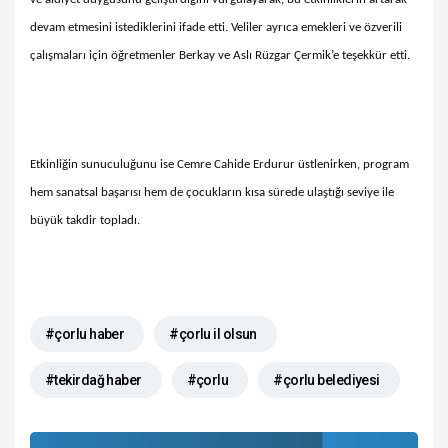
devam etmesini istediklerini ifade etti. Veliler ayrıca emekleri ve özverili
çalışmaları için öğretmenler Berkay ve Aslı Rüzgar Çermik’e teşekkür etti.
Etkinliğin sunuculuğunu ise Cemre Cahide Erdurur üstlenirken, program
hem sanatsal başarısı hem de çocukların kısa sürede ulaştığı seviye ile
büyük takdir topladı.
#çorlu haber
#çorlu il olsun
#tekirdağ haber
#çorlu
#çorlu belediyesi