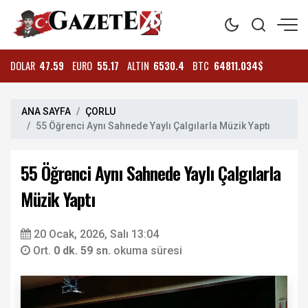
DOLAR
47.59
EURO
55.17
ALTIN
6530.4
BTC
64811.034$
ANA SAYFA
ÇORLU
55 Öğrenci Aynı Sahnede Yaylı Çalgılarla Müzik Yaptı
55 Öğrenci Aynı Sahnede Yaylı Çalgılarla
Müzik Yaptı
20 Ocak, 2026, Salı 13:04
Ort.
0 dk. 59 sn.
okuma süresi