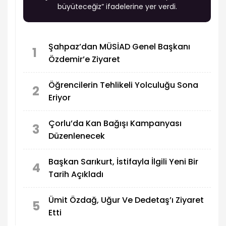
büyüteceğiz” ifadelerine yer verdi.
Şahpaz’dan MÜSİAD Genel Başkanı
1
Özdemir’e Ziyaret
Öğrencilerin Tehlikeli Yolculuğu Sona
2
Eriyor
Çorlu’da Kan Bağışı Kampanyası
3
Düzenlenecek
Başkan Sarıkurt, İstifayla İlgili Yeni Bir
4
Tarih Açıkladı
Ümit Özdağ, Uğur Ve Dedetaş’ı Ziyaret
5
Etti