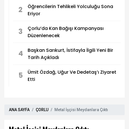
Öğrencilerin Tehlikeli Yolculuğu Sona
2
Eriyor
Çorlu’da Kan Bağışı Kampanyası
3
Düzenlenecek
Başkan Sarıkurt, İstifayla İlgili Yeni Bir
4
Tarih Açıkladı
Ümit Özdağ, Uğur Ve Dedetaş’ı Ziyaret
5
Etti
ANA SAYFA
ÇORLU
Metal İşçisi Meydanlara Çıktı