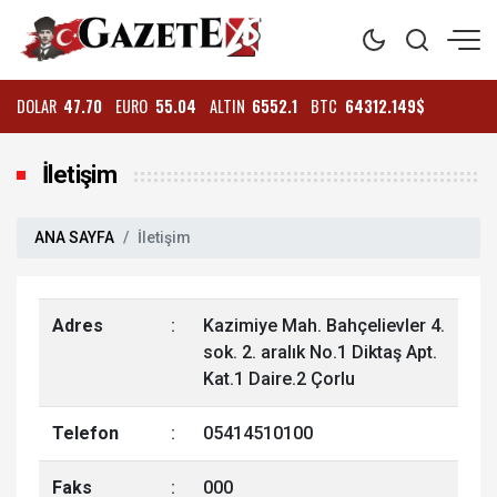
DOLAR
47.70
EURO
55.04
ALTIN
6552.1
BTC
64312.149$
İletişim
ANA SAYFA
İletişim
Adres
:
Kazimiye Mah. Bahçelievler 4.
sok. 2. aralık No.1 Diktaş Apt.
Kat.1 Daire.2 Çorlu
Telefon
:
05414510100
Faks
:
000