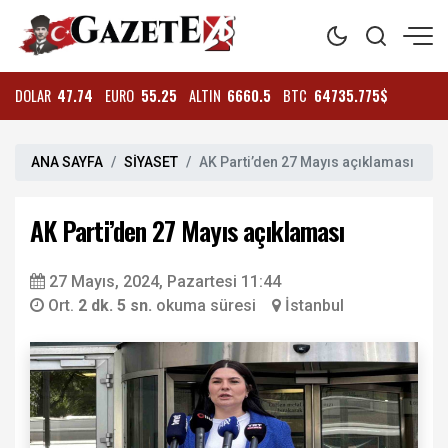
DOLAR
47.74
EURO
55.25
ALTIN
6660.5
BTC
64735.775$
ANA SAYFA
SİYASET
AK Parti’den 27 Mayıs açıklaması
AK Parti’den 27 Mayıs açıklaması
27 Mayıs, 2024, Pazartesi 11:44
Ort.
2 dk. 5 sn.
okuma süresi
İstanbul