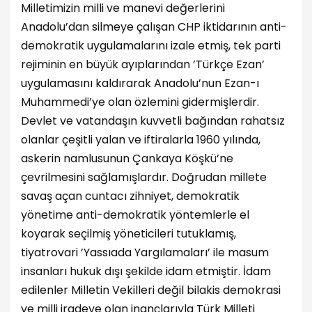
Milletimizin milli ve manevi değerlerini
Anadolu’dan silmeye çalışan CHP iktidarının anti-
demokratik uygulamalarını izale etmiş, tek parti
rejiminin en büyük ayıplarından ’Türkçe Ezan’
uygulamasını kaldırarak Anadolu’nun Ezan-ı
Muhammedi’ye olan özlemini gidermişlerdir.
Devlet ve vatandaşın kuvvetli bağından rahatsız
olanlar çeşitli yalan ve iftiralarla 1960 yılında,
askerin namlusunun Çankaya Köşkü’ne
çevrilmesini sağlamışlardır. Doğrudan millete
savaş açan cuntacı zihniyet, demokratik
yönetime anti-demokratik yöntemlerle el
koyarak seçilmiş yöneticileri tutuklamış,
tiyatrovari ’Yassıada Yargılamaları’ ile masum
insanları hukuk dışı şekilde idam etmiştir. İdam
edilenler Milletin Vekilleri değil bilakis demokrasi
ve milli iradeye olan inançlarıyla Türk Milleti