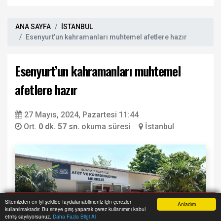
ANA SAYFA
İSTANBUL
Esenyurt’un kahramanları muhtemel afetlere hazır
Esenyurt’un kahramanları muhtemel
afetlere hazır
27 Mayıs, 2024, Pazartesi 11:44
Ort.
0 dk. 57 sn.
okuma süresi
İstanbul
Sitemizden en iyi şekilde faydalanabilmeniz için çerezler
Anladım
kullanılmaktadır. Bu siteye giriş yaparak çerez kullanımını kabul
Anasayfa
Yazarlar
Haber Ara
İhbar Hattı
Menu
etmiş sayılıyorsunuz.
Daha Fazla Bilgi Al