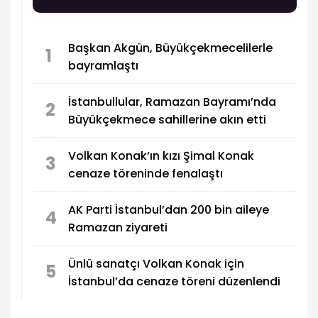
kendi başına tamir etmeye çalışması beni
mutlu etti. Aracımın başında 20 dakika vakit
geçirmiş" dedi.
Başkan Akgün, Büyükçekmecelilerle
1
bayramlaştı
İstanbullular, Ramazan Bayramı’nda
2
Büyükçekmece sahillerine akın etti
Volkan Konak’ın kızı Şimal Konak
3
cenaze töreninde fenalaştı
AK Parti İstanbul’dan 200 bin aileye
4
Ramazan ziyareti
Ünlü sanatçı Volkan Konak için
5
İstanbul’da cenaze töreni düzenlendi