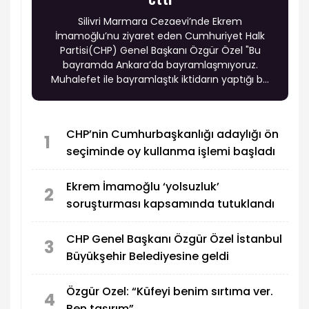
Silivri Marmara Cezaevi’nde Ekrem
İmamoğlu’nu ziyaret eden Cumhuriyet Halk
Partisi(CHP) Genel Başkanı Özgür Özel "Bu
bayramda Ankara’da bayramlaşmıyoruz.
Muhalefet ile bayramlaştık iktidarın yaptığı bu
kumpas ile ne bayramlaşacağız" dedi.
CHP’nin Cumhurbaşkanlığı adaylığı ön
1
seçiminde oy kullanma işlemi başladı
Ekrem İmamoğlu ‘yolsuzluk’
2
soruşturması kapsamında tutuklandı
CHP Genel Başkanı Özgür Özel İstanbul
3
Büyükşehir Belediyesine geldi
Özgür Ozel: “Küfeyi benim sırtıma ver.
4
Ben taşırım”