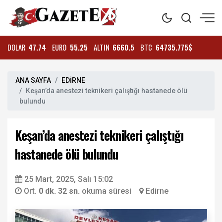
DOLAR
47.74
EURO
55.25
ALTIN
6660.5
BTC
64735.775$
ANA SAYFA
EDİRNE
Keşan’da anestezi teknikeri çalıştığı hastanede ölü
bulundu
Keşan’da anestezi teknikeri çalıştığı
hastanede ölü bulundu
25 Mart, 2025, Salı 15:02
Ort.
0 dk. 32 sn.
okuma süresi
Edirne