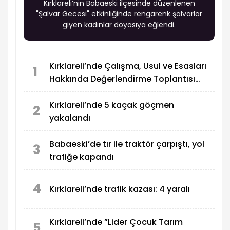
Kırklareli’nin Babaeski ilçesinde düzenlenen
"Şalvar Gecesi" etkinliğinde rengarenk şalvarlar
giyen kadınlar doyasıya eğlendi.
Kırklareli’nde Çalışma, Usul ve Esasları
1
Hakkında Değerlendirme Toplantısı
yapıldı
Kırklareli’nde 5 kaçak göçmen
2
yakalandı
Babaeski’de tır ile traktör çarpıştı, yol
3
trafiğe kapandı
4
Kırklareli’nde trafik kazası: 4 yaralı
Kırklareli’nde ”Lider Çocuk Tarım
5