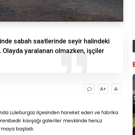
sinde sabah saatlerinde seyir halindeki
tı. Olayda yaralanan olmazken, işçiler
A+
A-
rında Lüleburgaz ilçesinden hareket eden ve fabrika
n, Yenibedir kavşağı galeriler mevkiinde henüz
rmaya başladı.