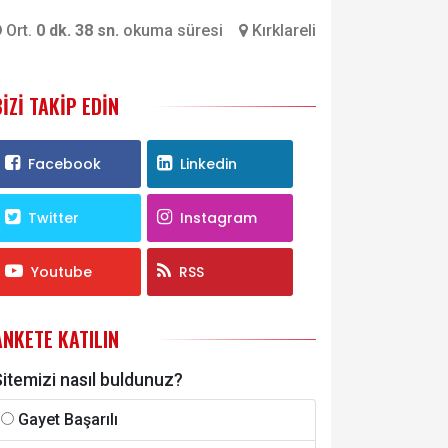
Ort.
0 dk. 38 sn.
okuma süresi
Kırklareli
BIZI TAKIP EDIN
Facebook
Linkedin
Twitter
Instagram
Youtube
RSS
ANKETE KATILIN
itemizi nasıl buldunuz?
Gayet Başarılı