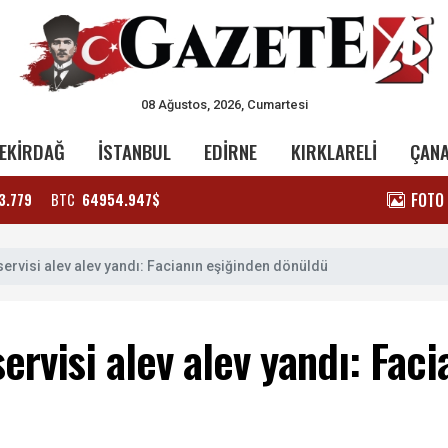
08 Ağustos, 2026, Cumartesi
EKİRDAĞ
İSTANBUL
EDİRNE
KIRKLARELİ
ÇAN
FOTO
3.779
BTC
64954.947$
servisi alev alev yandı: Facianın eşiğinden dönüldü
servisi alev alev yandı: Fac