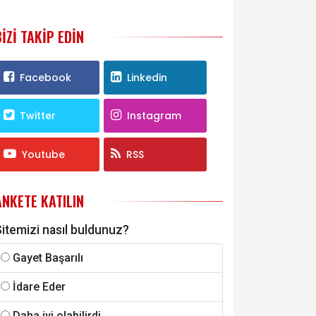
BIZI TAKIP EDIN
Facebook
Linkedin
Twitter
Instagram
Youtube
RSS
ANKETE KATILIN
itemizi nasıl buldunuz?
Gayet Başarılı
İdare Eder
Daha iyi olabilirdi