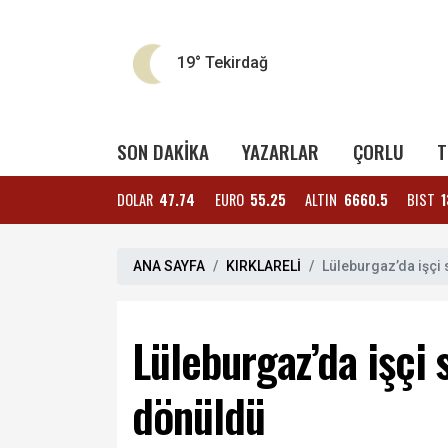
19°
Tekirdağ
SON DAKİKA
YAZARLAR
ÇORLU
T
DOLAR
47.74
EURO
55.25
ALTIN
6660.5
BIST
1
ANA SAYFA
KIRKLARELİ
Lüleburgaz’da işçi 
Lüleburgaz’da işçi 
dönüldü