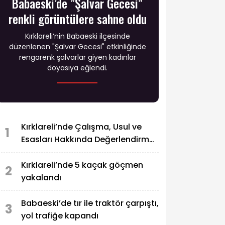
Babaeski’de ”Şalvar Gecesi”
renkli görüntülere sahne oldu
Kırklareli’nin Babaeski ilçesinde
düzenlenen "Şalvar Gecesi" etkinliğinde
rengarenk şalvarlar giyen kadınlar
doyasıya eğlendi.
Kırklareli’nde Çalışma, Usul ve
1
Esasları Hakkında Değerlendirme
Toplantısı yapıldı
Kırklareli’nde 5 kaçak göçmen
2
yakalandı
Babaeski’de tır ile traktör çarpıştı,
3
yol trafiğe kapandı