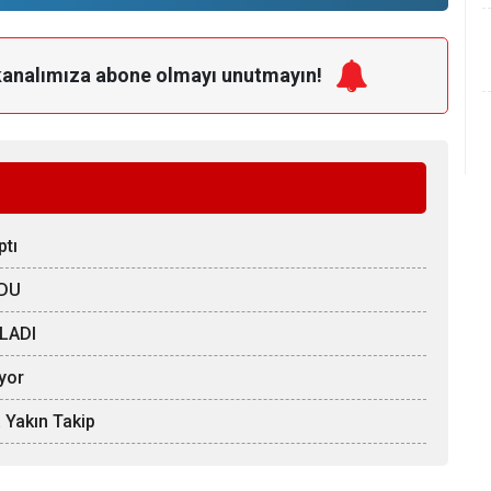
kanalımıza
abone olmayı unutmayın!
ptı
LDU
LADI
iyor
 Yakın Takip