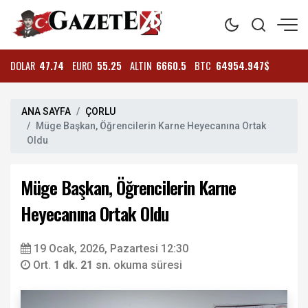
DOLAR
47.74
EURO
55.25
ALTIN
6660.5
BTC
64954.947$
ANA SAYFA
ÇORLU
Müge Başkan, Öğrencilerin Karne Heyecanına Ortak
Oldu
Müge Başkan, Öğrencilerin Karne
Heyecanına Ortak Oldu
19 Ocak, 2026, Pazartesi 12:30
Ort.
1 dk. 21 sn.
okuma süresi