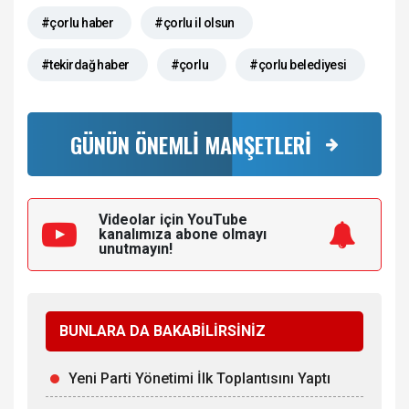
#çorlu haber
#çorlu il olsun
#tekirdağ haber
#çorlu
#çorlu belediyesi
GÜNÜN ÖNEMLİ MANŞETLERİ
Videolar için YouTube
kanalımıza
abone olmayı
unutmayın!
BUNLARA DA BAKABİLİRSİNİZ
Yeni Parti Yönetimi İlk Toplantısını Yaptı