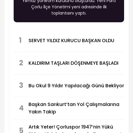
Yılmaz yönetim kurulunu oluşturdu. Yeni Parti
Çorlu İlçe Yönetimi yeni adresinde ilk
toplantısını yaptı.
1
SERVET YILDIZ KURUCU BAŞKAN OLDU
2
KALDIRIM TAŞLARI DÖŞENMEYE BAŞLADI
3
Bu Okul 9 Yıldır Yapılacağı Günü Bekliyor
Başkan Sarıkurt’tan Yol Çalışmalarına
4
Yakın Takip
Artık Yeter! Çorluspor 1947’nin Yükü
5