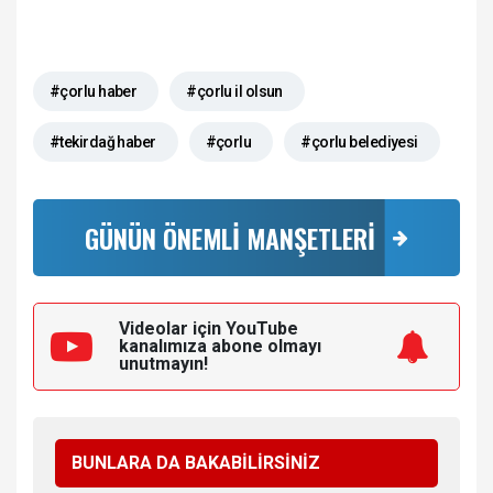
#çorlu haber
#çorlu il olsun
#tekirdağ haber
#çorlu
#çorlu belediyesi
GÜNÜN ÖNEMLİ MANŞETLERİ
Videolar için YouTube
kanalımıza
abone olmayı
unutmayın!
BUNLARA DA BAKABİLİRSİNİZ