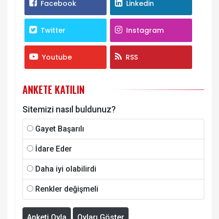
Facebook
Linkedin
Twitter
Instagram
Youtube
RSS
ANKETE KATILIN
Sitemizi nasıl buldunuz?
Gayet Başarılı
İdare Eder
Daha iyi olabilirdi
Renkler değişmeli
Anketi Oyla
Oyları Göster