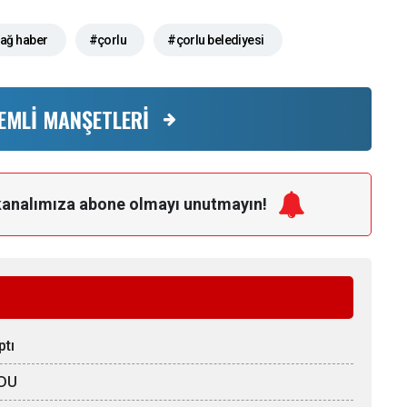
dağ haber
#çorlu
#çorlu belediyesi
EMLİ MANŞETLERİ
kanalımıza
abone olmayı unutmayın!
ptı
LDU