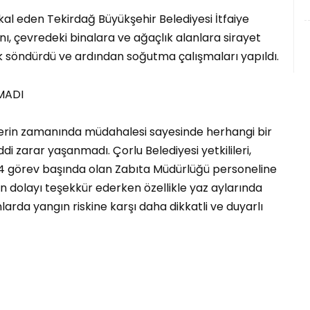
ikal eden Tekirdağ Büyükşehir Belediyesi İtfaiye
ı, çevredeki binalara ve ağaçlık alanlara sirayet
söndürdü ve ardından soğutma çalışmaları yapıldı.
MADI
lerin zamanında müdahalesi sayesinde herhangi bir
i zarar yaşanmadı. Çorlu Belediyesi yetkilileri,
/24 görev başında olan Zabıta Müdürlüğü personeline
dan dolayı teşekkür ederken özellikle yaz aylarında
larda yangın riskine karşı daha dikkatli ve duyarlı