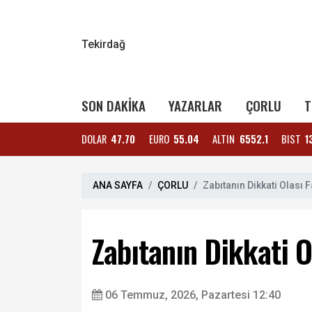
Tekirdağ
SON DAKİKA
YAZARLAR
ÇORLU
T
DOLAR
47.70
EURO
55.04
ALTIN
6552.1
BIST
1
ANA SAYFA
ÇORLU
Zabıtanın Dikkati Olası 
Zabıtanın Dikkati O
06 Temmuz, 2026, Pazartesi 12:40