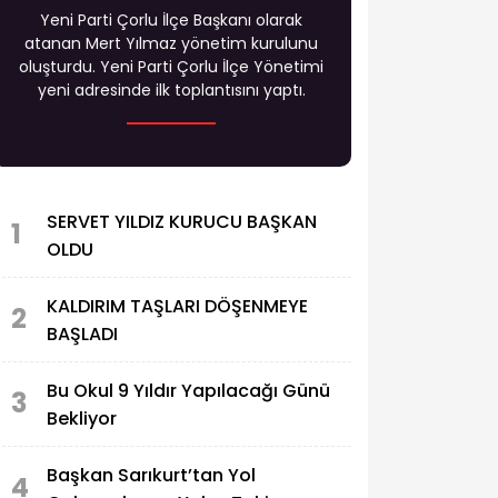
Yeni Parti Çorlu İlçe Başkanı olarak
atanan Mert Yılmaz yönetim kurulunu
oluşturdu. Yeni Parti Çorlu İlçe Yönetimi
yeni adresinde ilk toplantısını yaptı.
SERVET YILDIZ KURUCU BAŞKAN
1
OLDU
KALDIRIM TAŞLARI DÖŞENMEYE
2
BAŞLADI
Bu Okul 9 Yıldır Yapılacağı Günü
3
Bekliyor
Başkan Sarıkurt’tan Yol
4