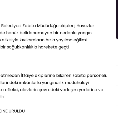
 Belediyesi Zabıta Müdürlüğü ekipleri, Havuzlar
ide henüz belirlenemeyen bir nedenle yangın
n etkisiyle kıvılcımların hızla yayılma eğilimi
 bir soğukkanlılıkla harekete geçti.
tmeden İtfaiye ekiplerine bildiren zabıta personeli,
lerindeki imkânlarla yangına ilk müdahaleyi
de refleksi, alevlerin çevredeki yerleşim yerlerine ve
tı.
N SÖNDÜRÜLDÜ