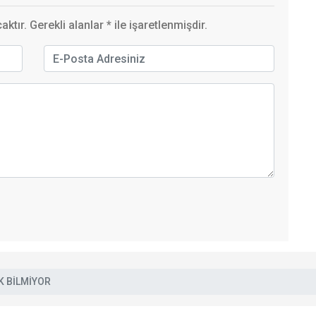
ktır. Gerekli alanlar
*
ile işaretlenmişdir.
K BİLMİYOR