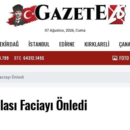
07 Ağustos, 2026, Cuma
EKİRDAĞ
İSTANBUL
EDİRNE
KIRKLARELİ
ÇAN
FOTO
3.799
BTC
64312.149$
Faciayı Önledi
lası Faciayı Önledi