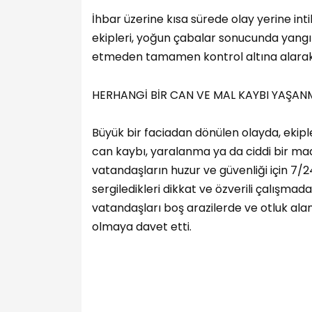
İhbar üzerine kısa sürede olay yerine int
ekipleri, yoğun çabalar sonucunda yangın
etmeden tamamen kontrol altına alarak 
HERHANGİ BİR CAN VE MAL KAYBI YAŞAN
Büyük bir faciadan dönülen olayda, ekip
can kaybı, yaralanma ya da ciddi bir madd
vatandaşların huzur ve güvenliği için 7
sergiledikleri dikkat ve özverili çalışma
vatandaşları boş arazilerde ve otluk alan
olmaya davet etti.