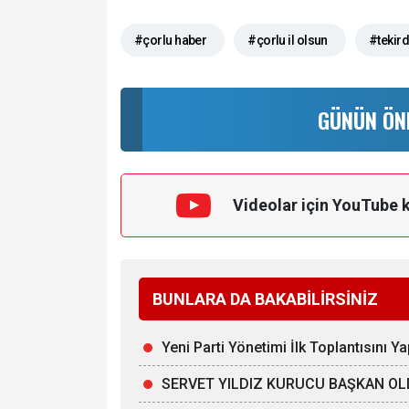
#çorlu haber
#çorlu il olsun
#tekir
GÜNÜN ÖN
Videolar için YouTube 
BUNLARA DA BAKABİLİRSİNİZ
Yeni Parti Yönetimi İlk Toplantısını Ya
SERVET YILDIZ KURUCU BAŞKAN O