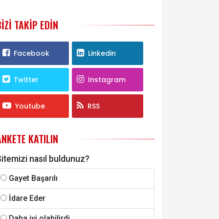
BIZI TAKIP EDIN
Facebook
Linkedin
Twitter
Instagram
Youtube
RSS
ANKETE KATILIN
itemizi nasıl buldunuz?
Gayet Başarılı
İdare Eder
Daha iyi olabilirdi