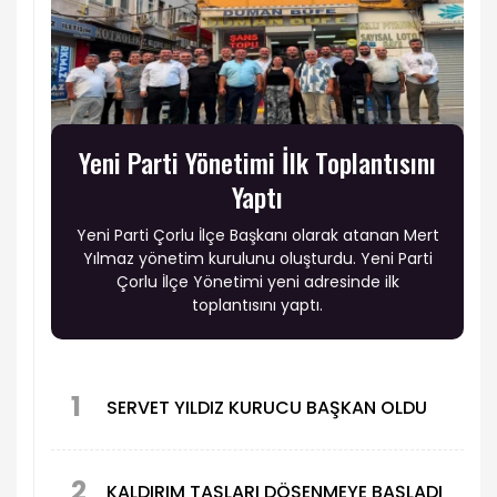
Yeni Parti Yönetimi İlk Toplantısını
Yaptı
Yeni Parti Çorlu İlçe Başkanı olarak atanan Mert
Yılmaz yönetim kurulunu oluşturdu. Yeni Parti
Çorlu İlçe Yönetimi yeni adresinde ilk
toplantısını yaptı.
1
SERVET YILDIZ KURUCU BAŞKAN OLDU
2
KALDIRIM TAŞLARI DÖŞENMEYE BAŞLADI