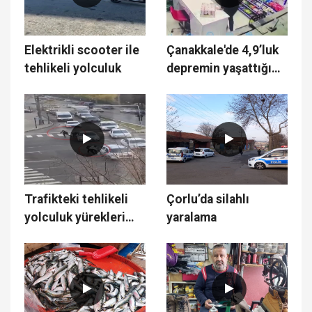
Elektrikli scooter ile
Çanakkale'de 4,9’luk
tehlikeli yolculuk
depremin yaşattığı
panik ve korku anları
güvenlik kamerasında
Trafikteki tehlikeli
Çorlu’da silahlı
yolculuk yürekleri
yaralama
ağza getirdi: O anlar
kamerada