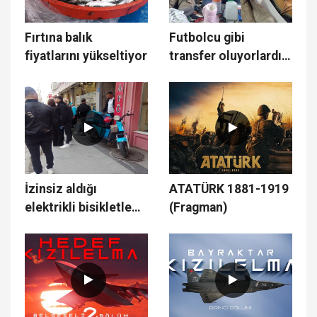
Fırtına balık
Futbolcu gibi
fiyatlarını yükseltiyor
transfer oluyorlardı,
şimdi yüzüne bakan
yok
İzinsiz aldığı
ATATÜRK 1881-1919
elektrikli bisikletle
(Fragman)
kaldırımda bekleyen
yayalara çarptı: O
anlar kamerada