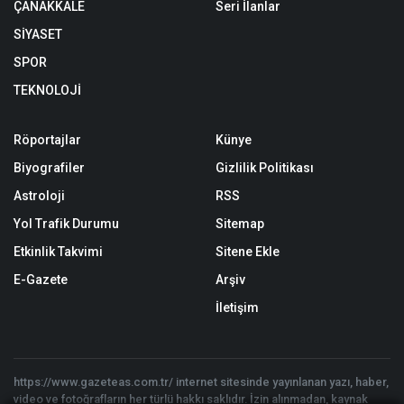
ÇANAKKALE
Seri İlanlar
SİYASET
SPOR
TEKNOLOJİ
Röportajlar
Künye
Biyografiler
Gizlilik Politikası
Astroloji
RSS
Yol Trafik Durumu
Sitemap
Etkinlik Takvimi
Sitene Ekle
E-Gazete
Arşiv
İletişim
https://www.gazeteas.com.tr/ internet sitesinde yayınlanan yazı, haber,
video ve fotoğrafların her türlü hakkı saklıdır. İzin alınmadan, kaynak