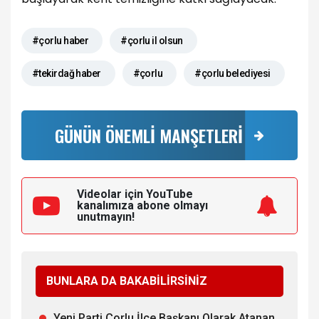
#çorlu haber
#çorlu il olsun
#tekirdağ haber
#çorlu
#çorlu belediyesi
GÜNÜN ÖNEMLİ MANŞETLERİ
Videolar için YouTube
kanalımıza
abone olmayı
unutmayın!
BUNLARA DA BAKABİLİRSİNİZ
Yeni Parti Çorlu İlçe Başkanı Olarak Atanan