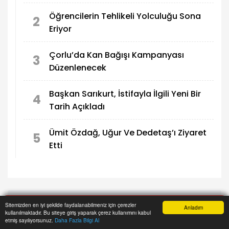
Öğrencilerin Tehlikeli Yolculuğu Sona
2
Eriyor
Çorlu’da Kan Bağışı Kampanyası
3
Düzenlenecek
Başkan Sarıkurt, İstifayla İlgili Yeni Bir
4
Tarih Açıkladı
Ümit Özdağ, Uğur Ve Dedetaş’ı Ziyaret
5
Etti
ANA SAYFA
ÇORLU
Çevreyi Kirletenlere Geçit Yok
Sitemizden en iyi şekilde faydalanabilmeniz için çerezler
Anladım
kullanılmaktadır. Bu siteye giriş yaparak çerez kullanımını kabul
Anasayfa
Yazarlar
Haber Ara
İhbar Hattı
Menu
etmiş sayılıyorsunuz.
Daha Fazla Bilgi Al