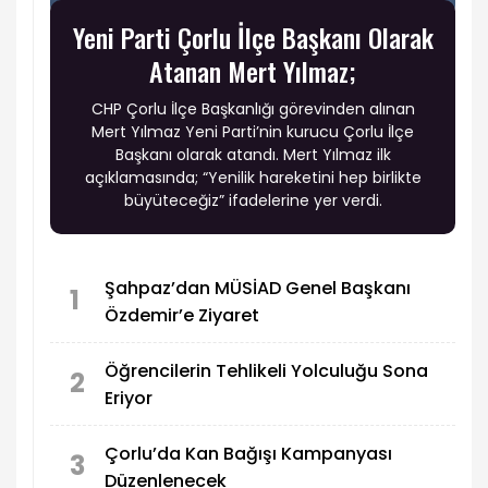
Yeni Parti Çorlu İlçe Başkanı Olarak
Atanan Mert Yılmaz;
CHP Çorlu İlçe Başkanlığı görevinden alınan
Mert Yılmaz Yeni Parti’nin kurucu Çorlu İlçe
Başkanı olarak atandı. Mert Yılmaz ilk
açıklamasında; “Yenilik hareketini hep birlikte
büyüteceğiz” ifadelerine yer verdi.
Şahpaz’dan MÜSİAD Genel Başkanı
1
Özdemir’e Ziyaret
Öğrencilerin Tehlikeli Yolculuğu Sona
2
Eriyor
Çorlu’da Kan Bağışı Kampanyası
3
Düzenlenecek