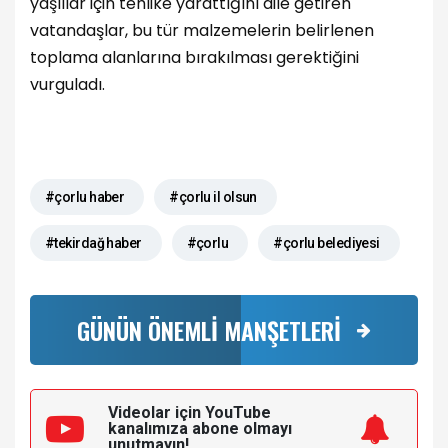
yaşlılar için tehlike yarattığını dile getiren
vatandaşlar, bu tür malzemelerin belirlenen
toplama alanlarına bırakılması gerektiğini
vurguladı.
#çorlu haber
#çorlu il olsun
#tekirdağ haber
#çorlu
#çorlu belediyesi
GÜNÜN ÖNEMLİ MANŞETLERİ
Videolar için YouTube
kanalımıza
abone olmayı
unutmayın!