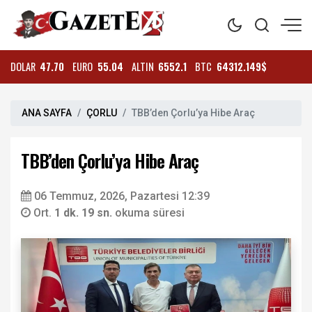
DOLAR
47.70
EURO
55.04
ALTIN
6552.1
BTC
64312.149$
ANA SAYFA
ÇORLU
TBB’den Çorlu’ya Hibe Araç
TBB’den Çorlu’ya Hibe Araç
06 Temmuz, 2026, Pazartesi 12:39
Ort.
1 dk. 19 sn.
okuma süresi